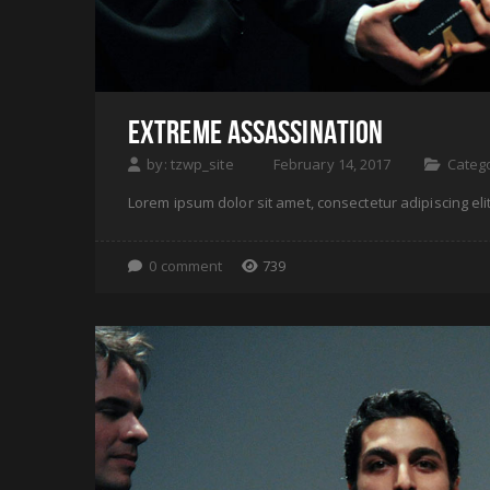
EXTREME ASSASSINATION
by:
tzwp_site
February 14, 2017
Categ
Lorem ipsum dolor sit amet, consectetur adipiscing elit
0 comment
739