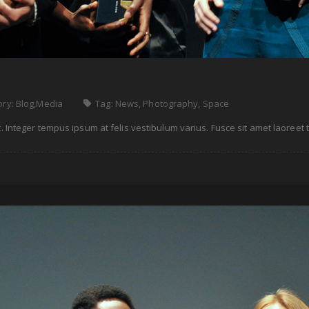
ory:
Blog
,
Media
Tag:
News
,
Photography
,
Space
. Integer tempus ipsum at felis vestibulum varius. Fusce sit amet laoreet t