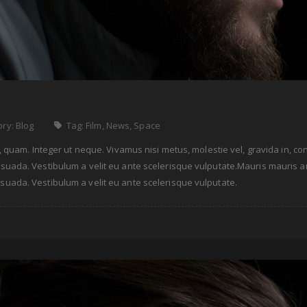
ory:
Blog
Tag:
Film
,
News
,
Space
get, quam. Integer ut neque. Vivamus nisi metus, molestie vel, gravida in, 
suada. Vestibulum a velit eu ante scelerisque vulputate.Mauris mauris ante
esuada. Vestibulum a velit eu ante scelerisque vulputate.