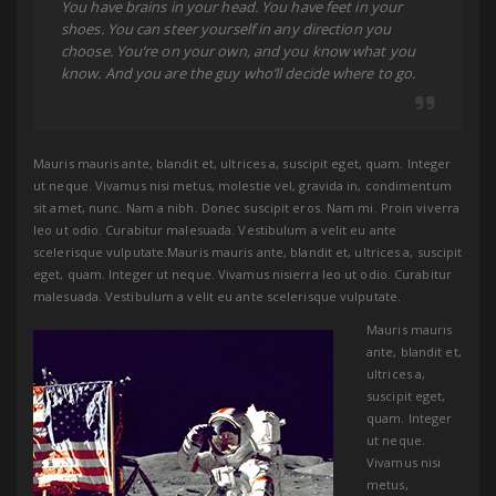
You have brains in your head. You have feet in your
shoes. You can steer yourself in any direction you
choose. You’re on your own, and you know what you
know. And you are the guy who’ll decide where to go.
Mauris mauris ante, blandit et, ultrices a, suscipit eget, quam. Integer
ut neque. Vivamus nisi metus, molestie vel, gravida in, condimentum
sit amet, nunc. Nam a nibh. Donec suscipit eros. Nam mi. Proin viverra
leo ut odio. Curabitur malesuada. Vestibulum a velit eu ante
scelerisque vulputate.Mauris mauris ante, blandit et, ultrices a, suscipit
eget, quam. Integer ut neque. Vivamus nisierra leo ut odio. Curabitur
malesuada. Vestibulum a velit eu ante scelerisque vulputate.
Mauris mauris
ante, blandit et,
ultrices a,
suscipit eget,
quam. Integer
ut neque.
Vivamus nisi
metus,