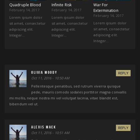
Quadruple Blood
Infinite Risk
War For
February 14, 2017
February 14, 2017
Extermination
February 14, 2017
Lorem ipsum dolor
Lorem ipsum dolor
Lorem ipsum dolor
sit amet, consectetur
sit amet, consectetur
sit amet, consectetur
adipiscing elit.
adipiscing elit.
adipiscing elit.
Integer…
Integer…
Integer…
Olivia Moody
REPLY
Oct 11, 2016 - 10:50 AM
Pellentesque penatibus, sed rutrum viverra quisque
pede, mauris comodo sodales porttitor magna convallis
mi mollis, neque nostra mi vel volutpat lacinia, vitae blandit est,
bibendum vel ut.
Alexis Mack
REPLY
Oct 11, 2016 - 10:51 AM