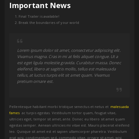
Important News
Final Trailer is available!
Break the boundaries of your world
Lorem ipsum dolor sit amet, consectetur adipiscing elit.
Vivamus magna. Cras in mi at felis aliquet congue. Ut a
est eget ligula molestie gravida. Curabitur massa. Donec
eleifend, libero at sagittis mollis, tellus est malesuada
tellus, at luctus turpis elit sit amet quam. Vivamus
pretium ornare est.
Pellentesque habitant morbi tristique senectus et netus et
malesuada
fames
ac turpis egestas. Vestibulum tortor quam, feugiat vitae,
ultricies eget, tempor sit amet, ante. Donec eu libero sit amet quam
egestas semper. Aenean ultricies mi vitae est. Mauris placerat eleifend
leo. Quisque sit amet est et sapien ullamcorper pharetra. Vestibulum
erat wisi, condimentum sed, commodo vitae, ornare sit amet, wisi.