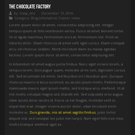
THE CHOCOLATE FACTORY
by:
tzwp_site
December 12, 2016
Category:
Blog
,
Infomation
,
Trainer news
Lorem ipsum dolor sit amet, consectetur adipiscing elit. Integer
tempus ipsum at felis vestibulum varius. Fusce sit amet laoreet tortor.
Ut ut ligula maximus, fermentum eros at, fermentum nisl. Proin ac
lobortis dolor. Etiam rhoncus sit amet velit eget cursus. Etiam volutpat
arcu vel rhoncus sodales. Morbi tincidunt diam eu massa egestas
facilisis. Lorem ipsum dolor sit amet, consectetur adipiscing elit.
In bibendum sit amet augue porta finibus. Nunc eget ornare lorem, a
tempus lorem. Duis augue quam, molestie ut mi non, dignissim cursus
elit. Sed accumsan est enim, sed faucibus orci faucibus quis. Quisque
rhoncus mauris id lacus euismod, eu iaculis ipsum mollis. Pellentesque
malesuada mauris eget ipsum mattis, sed tristique arcu eleifend. Ut at
nisl mollis, volutpat magna sed, blandit elit. Sed vulputate eros augue,
vitae iaculis dolor iaculis id. Fusce ut est feugiat, molestie velit in,
imperdiet erat. Integer viverra auctor dolor, vitae tincidunt enim
molestie ac.
Duis gravida, nisi sit amet sagittis finibus
, justo tortor
aliquet nisl, sed volutpat leo justo non turpis. Nam eget felis non risus
mollis tristique eleifend eget ex.